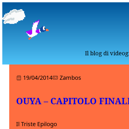
Il blog di video
19/04/2014
Zambos
OUYA – CAPITOLO FINAL
Il Triste Epilogo