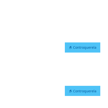
Controquerela
Controquerela