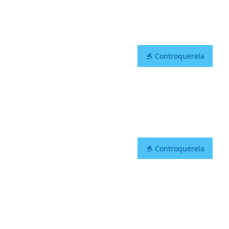
Controquerela
Controquerela