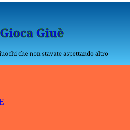
Gioca Giuè
giuochi che non stavate aspettando altro
E